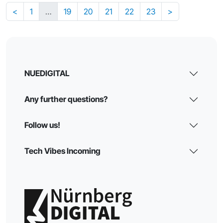
<
1
…
19
20
21
22
23
>
NUEDIGITAL
Any further questions?
Follow us!
Tech Vibes Incoming