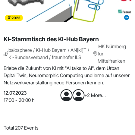
2023
KI-Stammtisch des KI-Hub Bayern
IHK Nürnberg
baiosphere / KI-Hub Bayern / AN[ki]T /
für
KI-Bundesverband / fraunhofer ILS
Mittelfranken
Erlebe die Zukunft von KI mit "AI talks to AI", dem Urban
Dgital Twin, Neuromorphic Computing und lerne auf unserer
Netzwerkveranstaltung neue Personen kennen.
12.07.2023
+2 More...
17:00 - 20:00 h
Total 207 Events