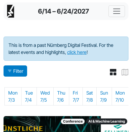
6/14 – 6/24/2027
Program - 2023
This is from a past Nürnberg Digital Festival. For the
latest events and highlights,
click here
!
Filter
Mon
Tue
Wed
Thu
Fri
Sat
Sun
Mon
7/3
7/4
7/5
7/6
7/7
7/8
7/9
7/10
Conference
AI & Machine Learning