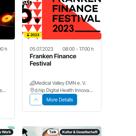
2023
00 h
05.07.2023
08:00 - 17:00 h
Franken Finance
Festival
Medical Valley EMN e. V.
Ohm - Technische Hochschule Nürnberg Georg Simon Ohm
d.hip Digital Health Innovation Platform
More Details
w Work
Talk
Kultur & Gesellschaft