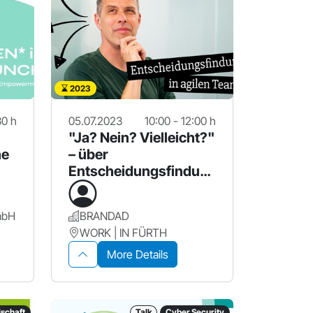
2023
30 h
05.07.2023
10:00 - 12:00 h
"Ja? Nein? Vielleicht?"
he
– über
Entscheidungsfindun
h
g in agilen Teams
mbH
BRANDAD
WORK | IN FÜRTH
More Details
lschaft
Talk
Cyber Security