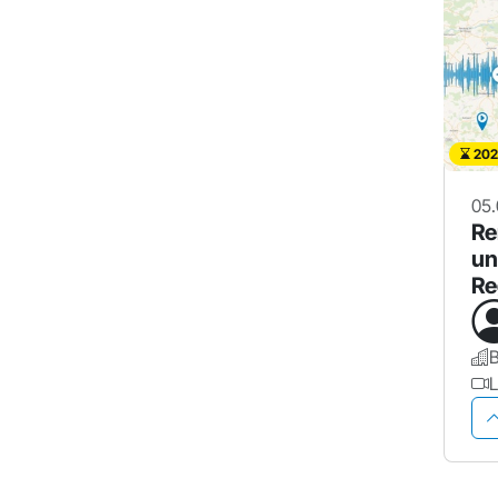
202
05.
Re
un
Re
ne
B
L