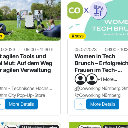
3
2023
07.2023
09:00 - 11:30 h
05.07.2023
09:00 - 10:
t agilen Tools und
Women in Tech
el Mut: Auf dem Weg
Brunch – Erfolgreic
r agilen Verwaltung
Frauen im Tech-
Bereich im Gespräc
+1 More...
Ohm - Technische Hochschule Nürnberg Georg Simon Ohm
Coworking Nürnberg G
hm City Pop-Up-Store
Coworking Nürnberg
More Details
More Details
Demo
AI & Machine Learning
Conference
Kultur & Gesel