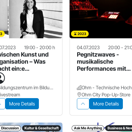
3
2023
07.2023
19:00 - 20:00 h
04.07.2023
20:00 - 21:
ischen Kunst und
Pegnitzwaves -
ganisation – Was
musikalische
cht ein:e
Performances mit
rator:in?
Synthesizern und KI
Bildungszentrum im Bildungscampus Nürnberg
ivestream
Ohm City Pop-Up-Store
More Details
More Details
Discussion
Kultur & Gesellschaft
Ask Me Anything
Business & Ne