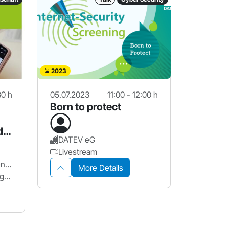
2023
30 h
05.07.2023
11:00 - 12:00 h
Born to protect
d
DATEV eG
Livestream
Stadt Nürnberg / Seniorenamt
More Details
Stadtbibliothek im Bildungscampus Nürnberg