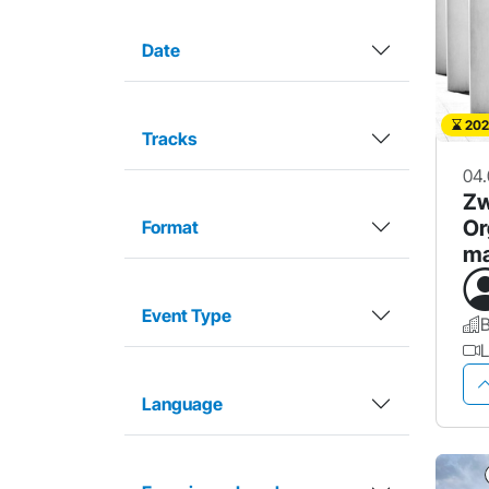
Date
202
Tracks
04.
Zw
Or
Format
ma
Ku
Event Type
L
Language