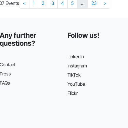
207 Events
<
1
2
3
4
5
…
23
>
Any further
Follow us!
questions?
LinkedIn
Contact
Instagram
Press
TikTok
FAQs
YouTube
Flickr