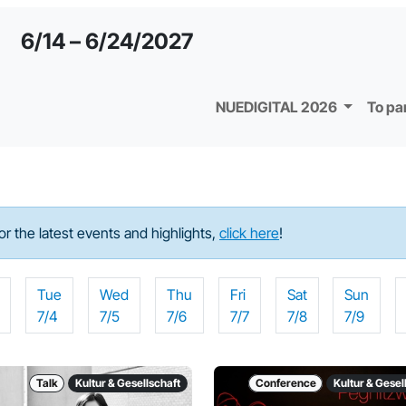
6/14 – 6/24/2027
NUEDIGITAL 2026
To pa
For the latest events and highlights,
click here
!
Tue
Wed
Thu
Fri
Sat
Sun
7/4
7/5
7/6
7/7
7/8
7/9
Talk
Kultur & Gesellschaft
Conference
Kultur & Gesel