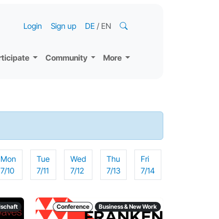
Login
Sign up
DE
/
EN
rticipate
Community
More
Mon
Tue
Wed
Thu
Fri
7/10
7/11
7/12
7/13
7/14
lschaft
Conference
Business & New Work