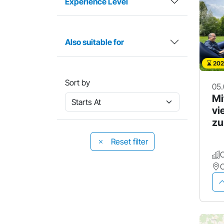
Experience Level
Also suitable for
202
Sort by
05.
Mi
vi
zu
Reset filter
O