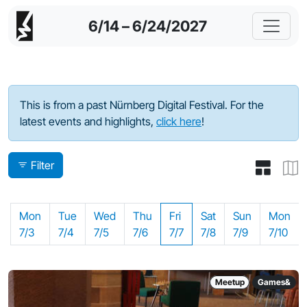
6/14 – 6/24/2027
Program - 2023
This is from a past Nürnberg Digital Festival. For the
latest events and highlights,
click here
!
Filter
Mon
Tue
Wed
Thu
Fri
Sat
Sun
Mon
7/3
7/4
7/5
7/6
7/7
7/8
7/9
7/10
Meetup
Games&