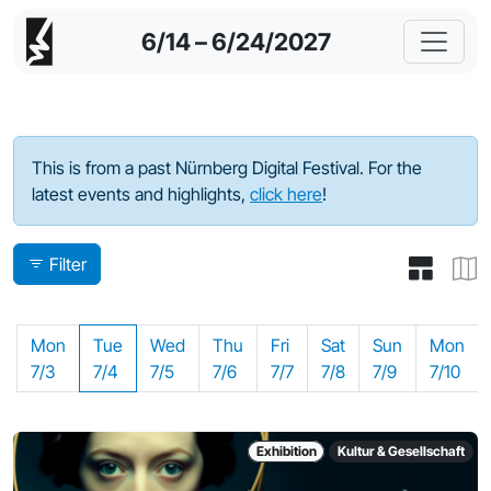
6/14 – 6/24/2027
Program - 2023
This is from a past Nürnberg Digital Festival. For the
latest events and highlights,
click here
!
Filter
Mon
Tue
Wed
Thu
Fri
Sat
Sun
Mon
7/3
7/4
7/5
7/6
7/7
7/8
7/9
7/10
Exhibition
Kultur & Gesellschaft