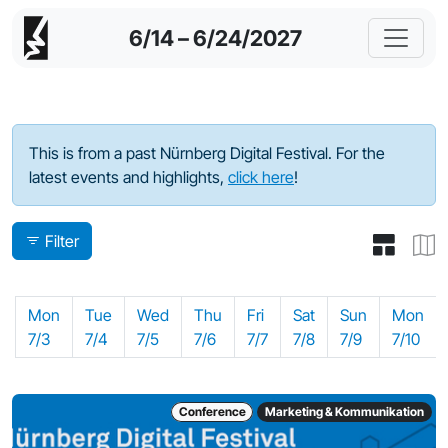
6/14 – 6/24/2027
Program - 2023
This is from a past Nürnberg Digital Festival. For the
latest events and highlights,
click here
!
Filter
Mon
Tue
Wed
Thu
Fri
Sat
Sun
Mon
7/3
7/4
7/5
7/6
7/7
7/8
7/9
7/10
Conference
Marketing & Kommunikation