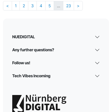
<
1
2
3
4
5
…
23
>
NUEDIGITAL
Any further questions?
Follow us!
Tech Vibes Incoming