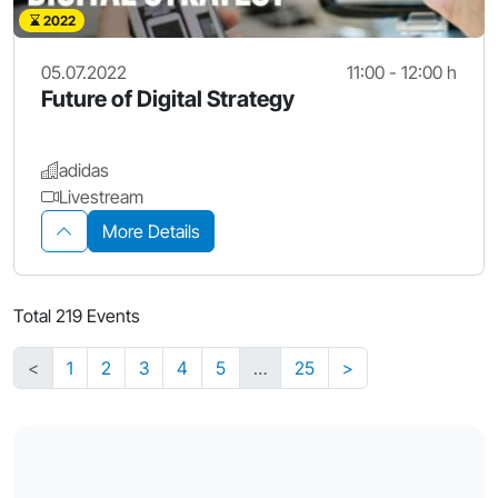
2022
05.07.2022
11:00 - 12:00 h
Future of Digital Strategy
adidas
Livestream
More Details
Total 219 Events
<
1
2
3
4
5
…
25
>