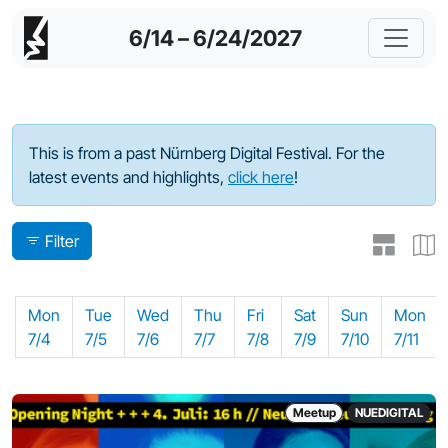
6/14 – 6/24/2027
Program - 2022
This is from a past Nürnberg Digital Festival. For the
latest events and highlights,
click here
!
Filter
Mon
Tue
Wed
Thu
Fri
Sat
Sun
Mon
7/4
7/5
7/6
7/7
7/8
7/9
7/10
7/11
Meetup
NUEDIGITAL