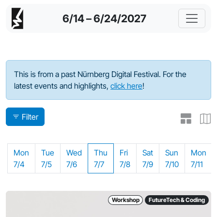
6/14 – 6/24/2027
Program - 2022
This is from a past Nürnberg Digital Festival. For the
latest events and highlights,
click here
!
Filter
Mon
Tue
Wed
Thu
Fri
Sat
Sun
Mon
7/4
7/5
7/6
7/7
7/8
7/9
7/10
7/11
Workshop
FutureTech & Coding