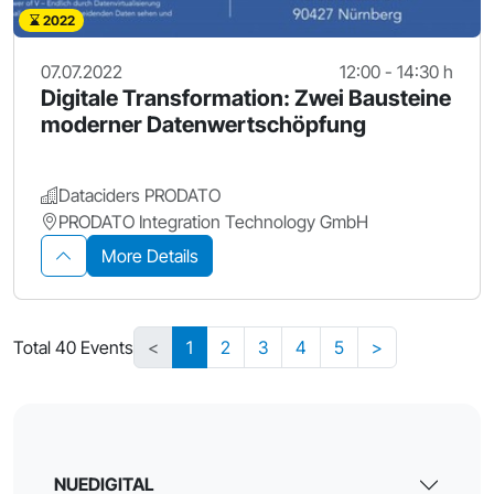
2022
07.07.2022
12:00 - 14:30 h
Digitale Transformation: Zwei Bausteine
moderner Datenwertschöpfung
Dataciders PRODATO
PRODATO Integration Technology GmbH
More Details
Total 40 Events
<
1
2
3
4
5
>
NUEDIGITAL