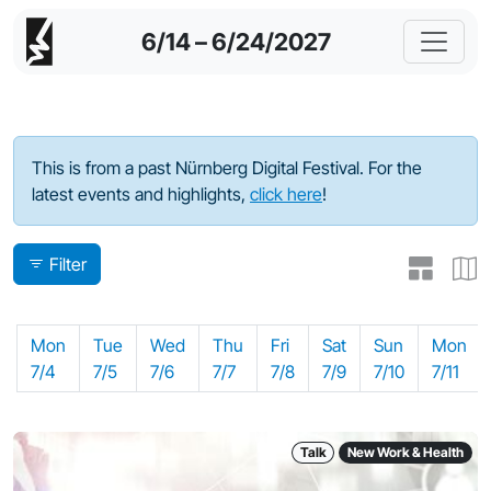
6/14 – 6/24/2027
Program - 2022
This is from a past Nürnberg Digital Festival. For the
latest events and highlights,
click here
!
Filter
Mon
Tue
Wed
Thu
Fri
Sat
Sun
Mon
7/4
7/5
7/6
7/7
7/8
7/9
7/10
7/11
Talk
New Work & Health