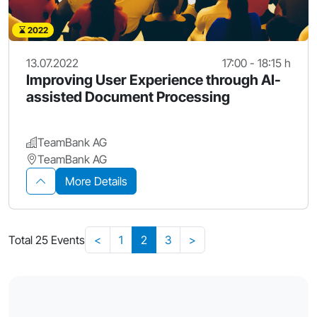
2022
13.07.2022
17:00 - 18:15 h
Improving User Experience through AI-
assisted Document Processing
TeamBank AG
TeamBank AG
More Details
Total 25 Events
<
1
2
3
>