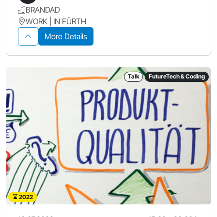
BRANDAD
WORK | IN FÜRTH
More Details
Talk
FutureTech & Coding
2022