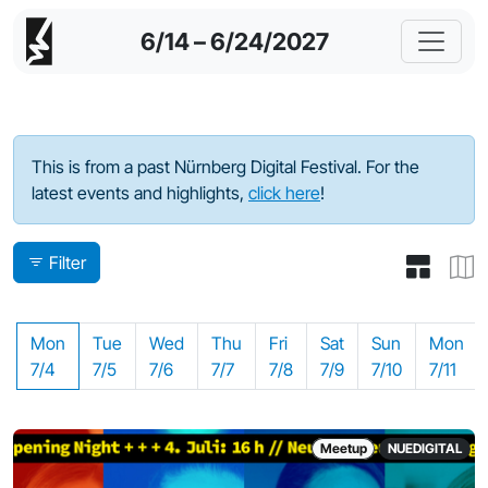
6/14 – 6/24/2027
Program - 2022
This is from a past Nürnberg Digital Festival. For the
latest events and highlights,
click here
!
Filter
Mon
Tue
Wed
Thu
Fri
Sat
Sun
Mon
7/4
7/5
7/6
7/7
7/8
7/9
7/10
7/11
Meetup
NUEDIGITAL