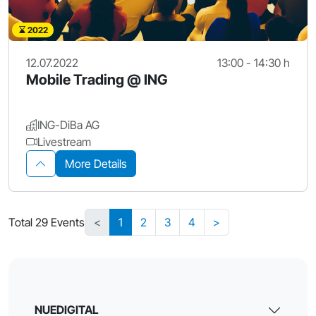
2022
12.07.2022
13:00 - 14:30 h
Mobile Trading @ ING
ING-DiBa AG
Livestream
More Details
Total 29 Events
<
1
2
3
4
>
NUEDIGITAL