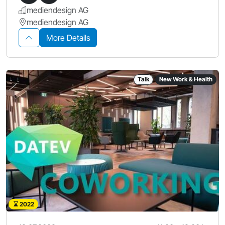
mediendesign AG
mediendesign AG
More Details
Talk
New Work & Health
2022