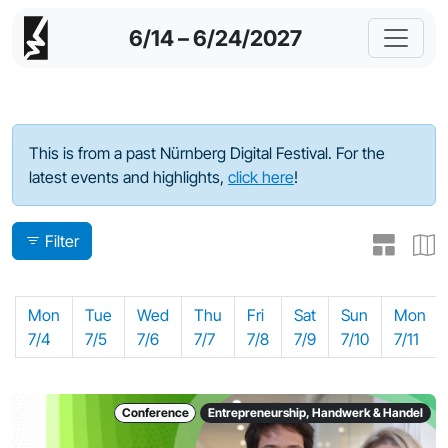
6/14 – 6/24/2027
Program - 2022
This is from a past Nürnberg Digital Festival. For the
latest events and highlights,
click here
!
Filter
Mon
Tue
Wed
Thu
Fri
Sat
Sun
Mon
7/4
7/5
7/6
7/7
7/8
7/9
7/10
7/11
Conference
Entrepreneurship, Handwerk & Handel