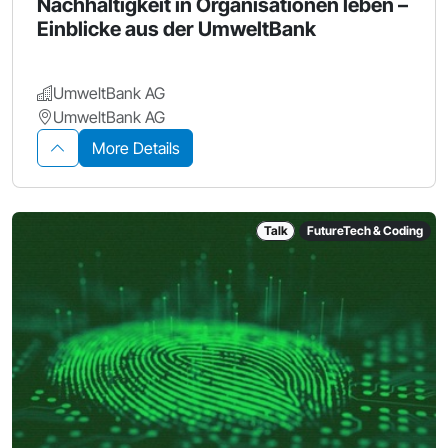
Nachhaltigkeit in Organisationen leben –
Einblicke aus der UmweltBank
UmweltBank AG
UmweltBank AG
More Details
Talk
FutureTech & Coding