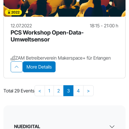
2022
12.07.2022
18:15 - 21:00 h
PCS Workshop Open-Data-
Umweltsensor
ZAM Betreiberverein Makerspace+ für Erlangen
More Details
Total 29 Events
<
1
2
3
4
>
NUEDIGITAL