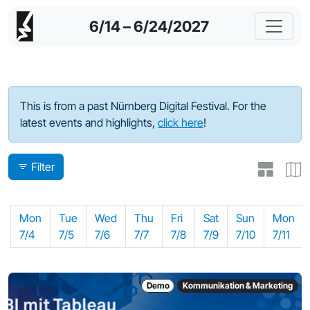
6/14 – 6/24/2027
Program - 2022
This is from a past Nürnberg Digital Festival. For the
latest events and highlights,
click here
!
Filter
Mon
Tue
Wed
Thu
Fri
Sat
Sun
Mon
7/4
7/5
7/6
7/7
7/8
7/9
7/10
7/11
Demo
Kommunikation & Marketing