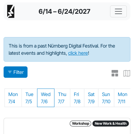
6/14 – 6/24/2027
Program - 2022
This is from a past Nürnberg Digital Festival. For the
latest events and highlights,
click here
!
Filter
Mon
Tue
Wed
Thu
Fri
Sat
Sun
Mon
7/4
7/5
7/6
7/7
7/8
7/9
7/10
7/11
Workshop
New Work & Health