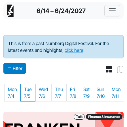
6/14 – 6/24/2027
Program - 2022
This is from a past Nürnberg Digital Festival. For the
latest events and highlights,
click here
!
Filter
Mon
Tue
Wed
Thu
Fri
Sat
Sun
Mon
7/4
7/5
7/6
7/7
7/8
7/9
7/10
7/11
Talk
Finance & Insurance