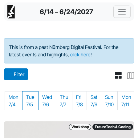
6/14 – 6/24/2027
Program - 2022
This is from a past Nürnberg Digital Festival. For the
latest events and highlights,
click here
!
Filter
Mon
Tue
Wed
Thu
Fri
Sat
Sun
Mon
7/4
7/5
7/6
7/7
7/8
7/9
7/10
7/11
Workshop
FutureTech & Coding