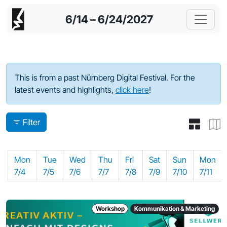
6/14 – 6/24/2027
Program - 2022
This is from a past Nürnberg Digital Festival. For the
latest events and highlights,
click here
!
Filter
Mon
Tue
Wed
Thu
Fri
Sat
Sun
Mon
7/4
7/5
7/6
7/7
7/8
7/9
7/10
7/11
Workshop
Kommunikation & Marketing