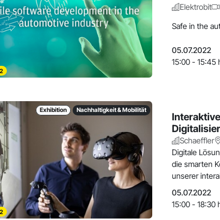
Elektrobit
Safe in the a
05.07.2022
15:00 - 15:45 
2
Exhibition
Nachhaltigkeit & Mobilität
Interaktiv
Digitalisi
Schaeffler
Digitale Lösu
die smarten K
unserer intera
05.07.2022
15:00 - 18:30 
2