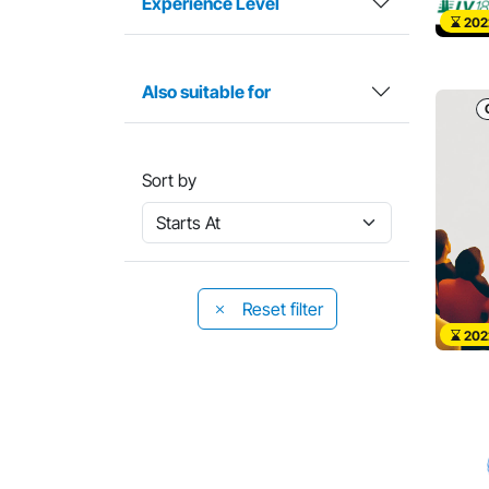
Experience Level
202
Also suitable for
Sort by
Reset filter
202