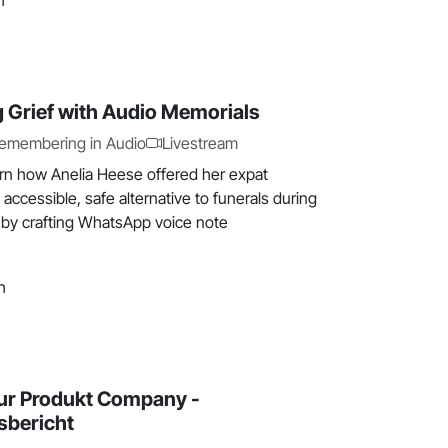
h
 Grief with Audio Memorials
Remembering in Audio
Livestream
learn how Anelia Heese offered her expat
ccessible, safe alternative to funerals during
by crafting WhatsApp voice note
h
ur Produkt Company -
sbericht