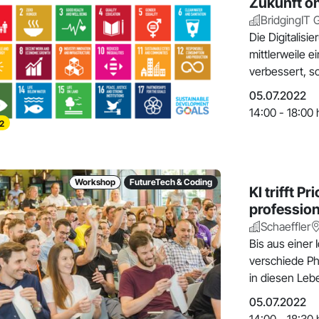
Zukunft oh
BridgingIT
Die Digitalisi
mittlerweile e
verbessert, 
05.07.2022
14:00 - 18:00 
2
Workshop
FutureTech & Coding
KI trifft P
profession
Schaeffler
Bis aus einer 
verschiede Pha
in diesen Leb
05.07.2022