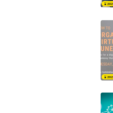
202
202