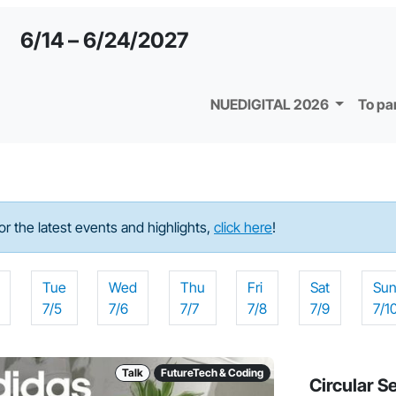
6/14 – 6/24/2027
NUEDIGITAL 2026
To pa
For the latest events and highlights,
click here
!
Tue
Wed
Thu
Fri
Sat
Su
7/5
7/6
7/7
7/8
7/9
7/1
Talk
FutureTech & Coding
Circular S