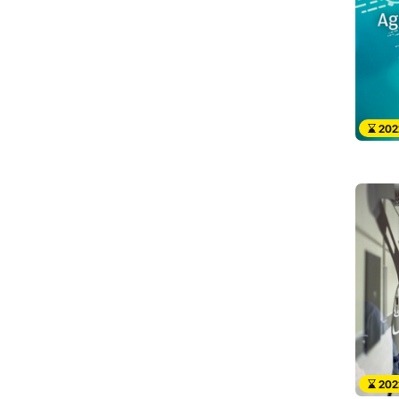
202
202