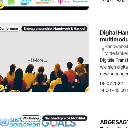
13:00 - 16:00 
2
Conference
Entrepreneurship, Handwerk & Handel
Digital Ha
multimodul
Handwerks
Mittelfanke
+1 More...
Digitale Tran
wie sich digit
gewinnbringe
05.07.2022
2
14:00 - 15:00 
Workshop
Nachhaltigkeit & Mobilität
ABGESAGT: