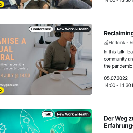
14:00 - 18:30 
2
Conference
New Work & Health
Reclaiming
Herklink - 
In this talk, 
community an a
the pandemic 
05.07.2022
14:00 - 14:30 
2
Talk
New Work & Health
Der Weg z
Erfahrung