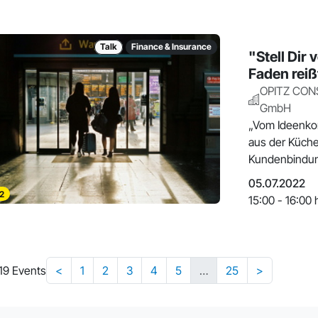
Talk
Finance & Insurance
"Stell Dir 
Faden reiß
OPITZ CON
GmbH
„Vom Ideenkon
aus der Küch
Kundenbindun
05.07.2022
2
15:00 - 16:00 
219 Events
<
1
2
3
4
5
…
25
>