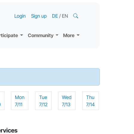
Login
Sign up
DE
/
EN
rticipate
Community
More
n
Mon
Tue
Wed
Thu
0
7/11
7/12
7/13
7/14
ervices