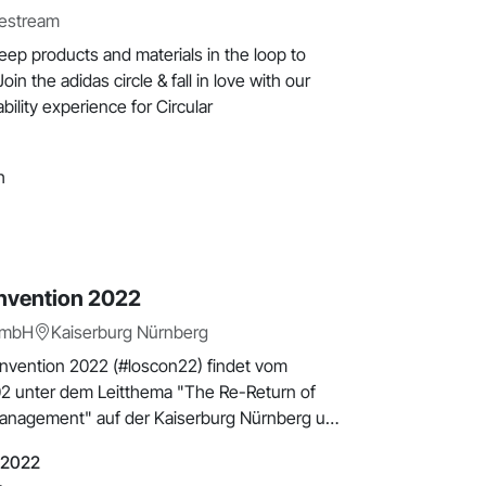
vestream
ep products and materials in the loop to
in the adidas circle & fall in love with our
ability experience for Circular
h
nvention 2022
GmbH
Kaiserburg Nürnberg
nvention 2022 (#loscon22) findet vom
202 unter dem Leitthema "The Re-Return of
nagement" auf der Kaiserburg Nürnberg und
.2022