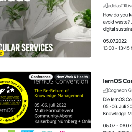
adidas
Li
How do you ke
avoid waste? Jo
digital sustain
05.07.2022
13:00 - 13:45 
2
Conference
New Work & Health
lernOS Co
Cogneon 
Die lernOS Co
05.-06. Juli 
Knowledge Ma
O
05.07 - 06.07