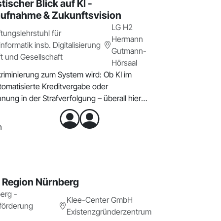
tischer Blick auf KI -
ufnahme & Zukunftsvision
LG H2
ftungslehrstuhl für
Hermann
nformatik insb. Digitalisierung
Gutmann-
ft und Gesellschaft
Hörsaal
riminierung zum System wird: Ob KI im
utomatisierte Kreditvergabe oder
ung in der Strafverfolgung – überall hier
h
h Region Nürnberg
erg -
Klee-Center GmbH
förderung
Existenzgründerzentrum