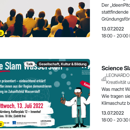
Der „IdeenPit
stattfindende 
Gründungsförd
13.07.2022
2
18:00 - 20:00 
Talk
Gesellschaft, Kultur & Bildung
Science S
LEONARDO -
Kreativität 
Was macht Wa
Wie tragen si
Klimaschutz b
13.07.2022
18:00 - 20:30 
2