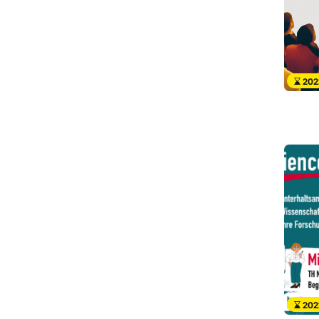
202
202