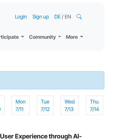
Login
Sign up
DE
/
EN
rticipate
Community
More
n
Mon
Tue
Wed
Thu
0
7/11
7/12
7/13
7/14
User Experience through AI-