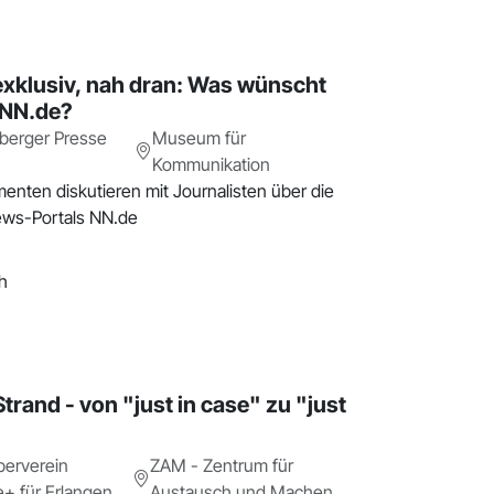
exklusiv, nah dran: Was wünscht
 NN.de?
berger Presse
Museum für
Kommunikation
ten diskutieren mit Journalisten über die
ews-Portals NN.de
h
trand - von "just in case" zu "just
berverein
ZAM - Zentrum für
+ für Erlangen
Austausch und Machen