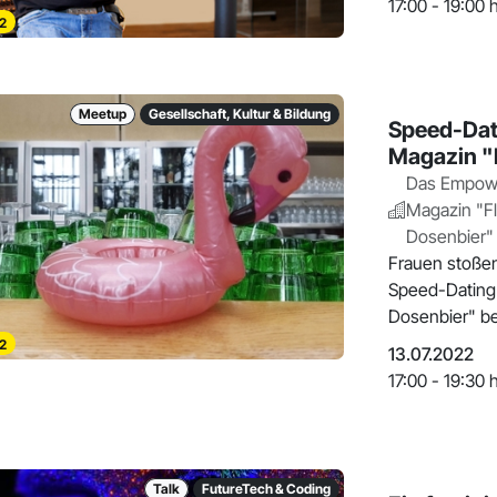
17:00 - 19:00 
2
Meetup
Gesellschaft, Kultur & Bildung
Speed-Dat
Magazin "
Das Empow
Magazin "F
Dosenbier"
Frauen stoßen
Speed-Dating
Dosenbier" be
2
13.07.2022
17:00 - 19:30 
Talk
FutureTech & Coding