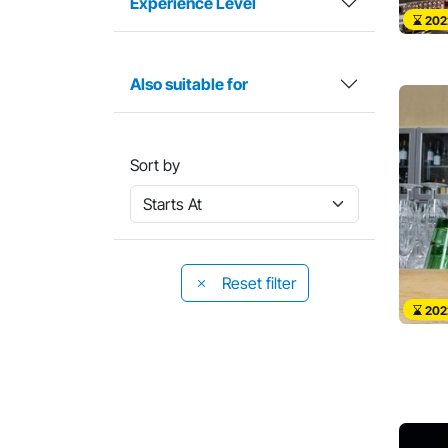
Experience Level
202
Also suitable for
Sort by
Reset filter
202