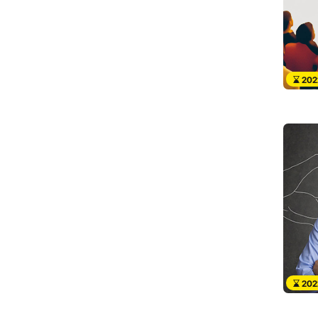
202
202