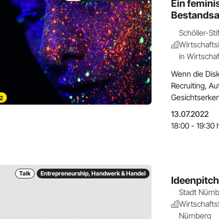
Ein feminis
Bestandsa
Schöller-Sti
Wirtschaftsi
in Wirtscha
Wenn die Disk
Recruiting, A
Gesichtserkenn
2
wird di
13.07.2022
18:00 - 19:30 
Talk
Entrepreneurship, Handwerk & Handel
Ideenpitc
Stadt Nürnb
Wirtschafts
Nürnberg