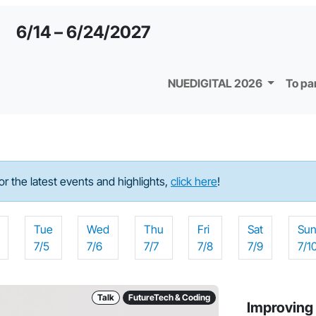
6/14 – 6/24/2027
NUEDIGITAL 2026
To pa
For the latest events and highlights,
click here
!
Tue
Wed
Thu
Fri
Sat
Su
7/5
7/6
7/7
7/8
7/9
7/1
Talk
FutureTech & Coding
Improving 