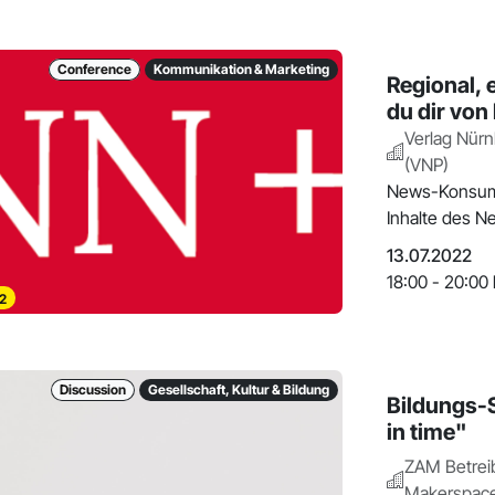
Conference
Kommunikation & Marketing
Regional, 
du dir von
Verlag Nürn
(VNP)
News-Konsumen
Inhalte des N
13.07.2022
18:00 - 20:00 
2
Discussion
Gesellschaft, Kultur & Bildung
Bildungs-S
in time"
ZAM Betrei
Makerspace