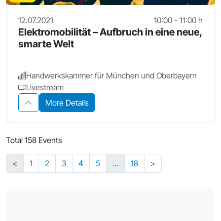
12.07.2021
10:00 - 11:00 h
Elektromobilität – Aufbruch in eine neue,
smarte Welt
Handwerkskammer für München und Oberbayern
Livestream
More Details
Total 158 Events
<
1
2
3
4
5
…
18
>