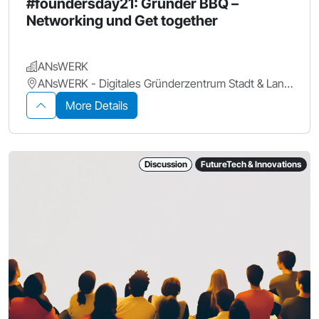
#foundersday21: Gründer BBQ –
Networking und Get together
ANsWERK
ANsWERK - Digitales Gründerzentrum Stadt & Landkreis Ansbach
More Details
Discussion
FutureTech & Innovations