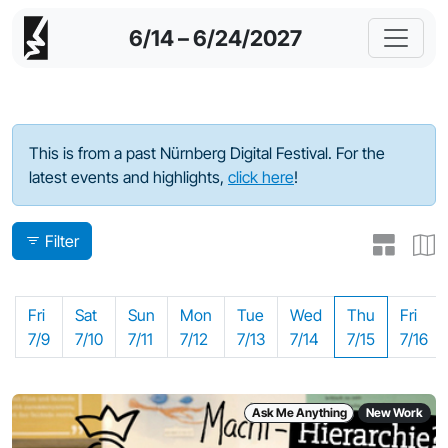
6/14 – 6/24/2027
Program - 2021
This is from a past Nürnberg Digital Festival. For the
latest events and highlights,
click here
!
Filter
Fri
Sat
Sun
Mon
Tue
Wed
Thu
Fri
7/9
7/10
7/11
7/12
7/13
7/14
7/15
7/16
Ask Me Anything
New Work