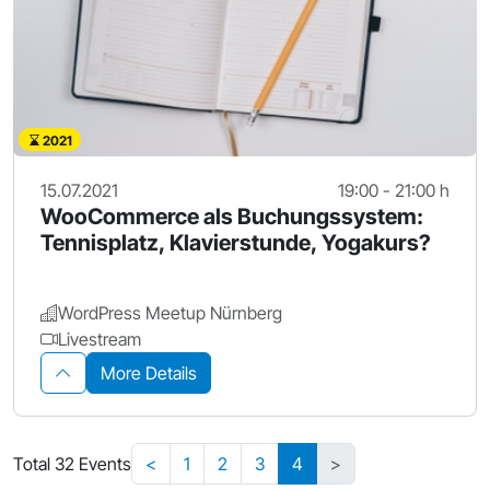
2021
15.07.2021
19:00 - 21:00 h
WooCommerce als Buchungssystem:
Tennisplatz, Klavierstunde, Yogakurs?
WordPress Meetup Nürnberg
Livestream
More Details
Total 32 Events
<
1
2
3
4
>