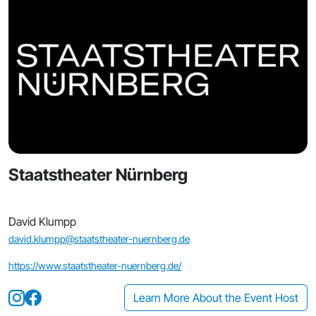
Staatstheater Nürnberg
David Klumpp
david.klumpp@staatstheater-nuernberg.de
https://www.staatstheater-nuernberg.de/
Learn More About the Event Host