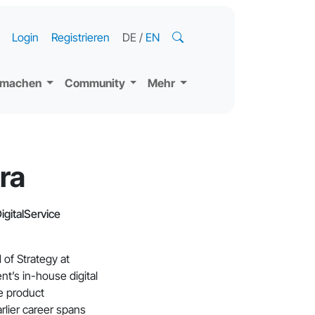
Login
Registrieren
DE
/
EN
tmachen
Community
Mehr
ra
igitalService
 of Strategy at
t’s in-house digital
he product
rlier career spans