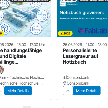
6
2026
06.2026
15:00 - 17:00 Uhr
25.06.2026
11:00 - 18:00
e handlungsfähige
Personalisierte
 und Digitale
Lasergravur auf
illinge
Notizbuch
ankenhausprozesse
ansformieren
Ohm - Technische Hochschule Nürnberg Georg Simon Ohm
Consorsbank
Technische Hochschule Nürnberg Georg Simon Ohm - Raum BM.001
Consorsbank
Mehr Details
Mehr Details