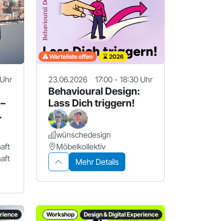
Warteliste offen
2026
 Uhr
23.06.2026
17:00 - 18:30 Uhr
Behavioural Design:
 –
Lass Dich triggern!
wünschedesign
u
aft
Möbelkollektiv
aft
Mehr Details
erience
Workshop
Design & Digital Experience