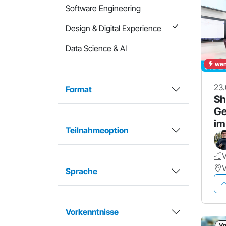
Software Engineering
Design & Digital Experience
Data Science & AI
weni
23.
Format
Sh
Ge
im
Teilnahmeoption
V
Sprache
Vorkenntnisse
Vo