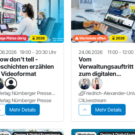
ge Plätze übrig
2026
Warteliste offen
2026
06.2026
19:00 - 20:30 Uhr
24.06.2026
11:00 - 12:00
ow don't tell -
Vom
schichten erzählen
Verwaltungsauftritt
 Videoformat
zum digitalen
Ökosystem – FAU
Webrelaunch
Verlag Nürnberger Presse (VNP)
erlag Nürnberger Presse
Livestream
Mehr Details
Mehr Details
rtrag
Design & Digital Experience
Workshop
Design & Digital Exp