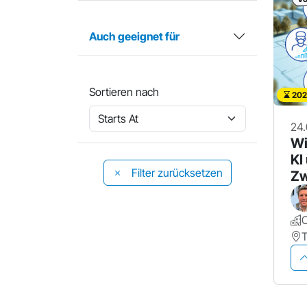
Auch geeignet für
Sortieren nach
202
24.
Wi
KI
Filter zurücksetzen
Zw
Kr
tr