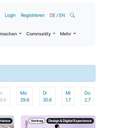
Login
Registrieren
DE
/
EN
tmachen
Community
Mehr
So
Mo
Di
Mi
Do
8.6
29.6
30.6
1.7
2.7
erience
Vortrag
Design & Digital Experience