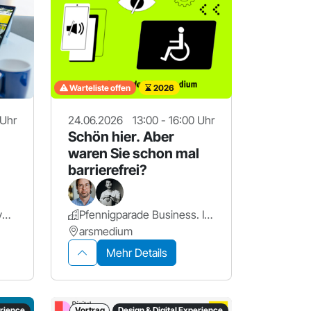
Warteliste offen
2026
 Uhr
24.06.2026
13:00 - 16:00 Uhr
Schön hier. Aber
waren Sie schon mal
barrierefrei?
Friedrich-Alexander-Universität Erlangen-Nürnberg.
Pfennigparade Business. Inklusiv.
arsmedium
Mehr Details
erience
Vortrag
Design & Digital Experience