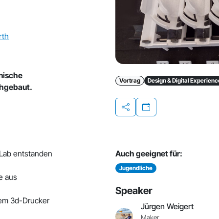
rth
nische
Vortrag
Design & Digital Experienc
hgebaut.
Teilen
bLab entstanden
Auch geeignet für:
Jugendliche
e aus
Speaker
dem 3d-Drucker
Jürgen Weigert
Maker