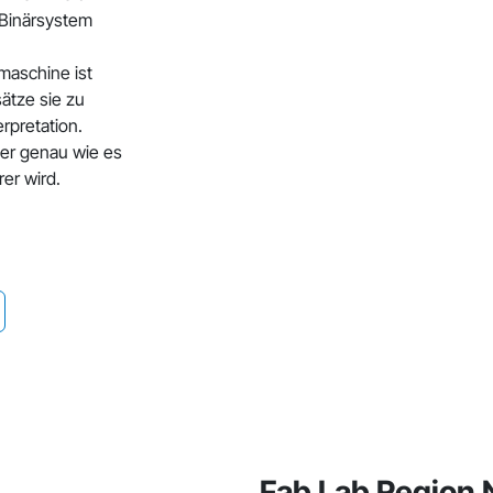
 Binärsystem
maschine ist
ätze sie zu
rpretation.
der genau wie es
rer wird.
Fab Lab Region 