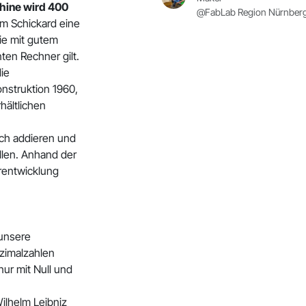
hine wird 400
@FabLab Region Nürnberg
lm Schickard eine
e mit gutem
ten Rechner gilt.
die
nstruktion 1960,
hältlichen
ch addieren und
ellen. Anhand der
rentwicklung
 unsere
ezimalzahlen
nur mit Null und
ilhelm Leibniz