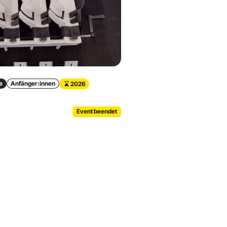
e
Anfänger:innen
2026
Event beendet