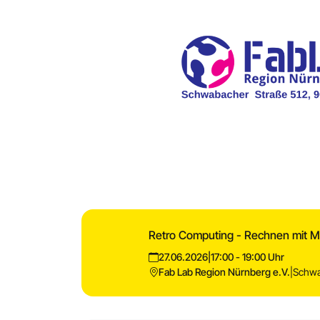
Retro Computing - Rechnen mit M
27.06.2026
|
17:00 - 19:00 Uhr
Fab Lab Region Nürnberg e.V.
|
Schwa