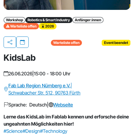
Workshop
Robotics & Smart Industry
Anfänger:innen
Warteliste offen
2026
Warteliste offen
Event beendet
Teilen
KidsLab
26.06.2026
|
15:00 - 18:00 Uhr
Fab Lab Region Nürnberg e.V.
|
Schwabacher Str. 512, 90763 Fürth
Sprache: Deutsch
|
Webseite
Lerne das KidsLab im Fablab kennen und erforsche deine
ungeahnten Möglichkeiten hier!
#Science
#Design
#Technology