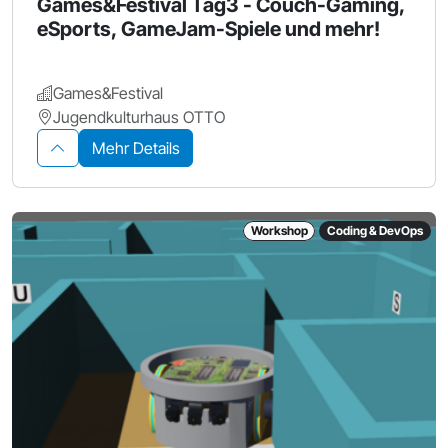
Games&Festival Tag3 - Couch-Gaming,
eSports, GameJam-Spiele und mehr!
Games&Festival
Jugendkulturhaus OTTO
Mehr Details
Workshop
Coding & DevOps