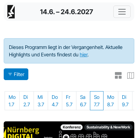
14.6. – 24.6.2027
Programm - 2024
Dieses Programm liegt in der Vergangenheit. Aktuelle
Highlights und Events findest du
hier
.
Filter
Mo
Di
Mi
Do
Fr
Sa
So
Mo
Di
1.7
2.7
3.7
4.7
5.7
6.7
7.7
8.7
9.7
Konferenz
Sustainability & NewWork