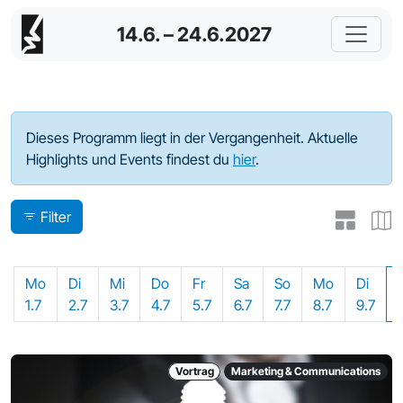
14.6. – 24.6.2027
Programm - 2024
Dieses Programm liegt in der Vergangenheit. Aktuelle
Highlights und Events findest du
hier
.
Filter
Mo
Di
Mi
Do
Fr
Sa
So
Mo
Di
1.7
2.7
3.7
4.7
5.7
6.7
7.7
8.7
9.7
Vortrag
Marketing & Communications