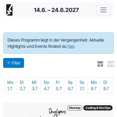
14.6. – 24.6.2027
Programm - 2024
Dieses Programm liegt in der Vergangenheit. Aktuelle
Highlights und Events findest du
hier
.
Filter
Mo
Di
Mi
Do
Fr
Sa
So
Mo
Di
1.7
2.7
3.7
4.7
5.7
6.7
7.7
8.7
9.7
Meetup
Coding & DevOps