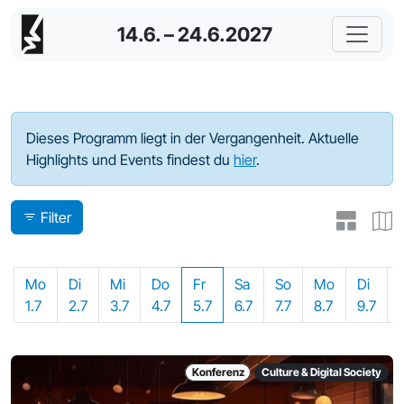
14.6. – 24.6.2027
Programm - 2024
Dieses Programm liegt in der Vergangenheit. Aktuelle
Highlights und Events findest du
hier
.
Filter
Mo
Di
Mi
Do
Fr
Sa
So
Mo
Di
1.7
2.7
3.7
4.7
5.7
6.7
7.7
8.7
9.7
Konferenz
Culture & Digital Society