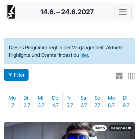
14.6. – 24.6.2027
Programm - 2024
Dieses Programm liegt in der Vergangenheit. Aktuelle
Highlights und Events findest du
hier
.
Filter
Mo
Di
Mi
Do
Fr
Sa
So
Mo
Di
1.7
2.7
3.7
4.7
5.7
6.7
7.7
8.7
9.7
Demo
Design & UX