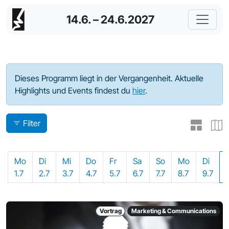
14.6. – 24.6.2027
Programm - 2024
Dieses Programm liegt in der Vergangenheit. Aktuelle
Highlights und Events findest du
hier
.
Filter
Mo
Di
Mi
Do
Fr
Sa
So
Mo
Di
1.7
2.7
3.7
4.7
5.7
6.7
7.7
8.7
9.7
Vortrag
Marketing & Communications