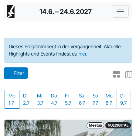
14.6. – 24.6.2027
Programm - 2024
Dieses Programm liegt in der Vergangenheit. Aktuelle
Highlights und Events findest du
hier
.
Filter
Mo
Di
Mi
Do
Fr
Sa
So
Mo
Di
1.7
2.7
3.7
4.7
5.7
6.7
7.7
8.7
9.7
Meetup
NUEDIGITAL