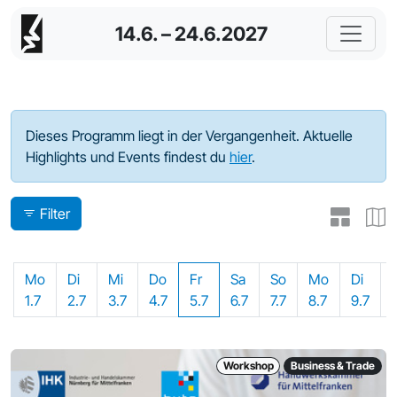
14.6. – 24.6.2027
Programm - 2024
Dieses Programm liegt in der Vergangenheit. Aktuelle
Highlights und Events findest du
hier
.
Filter
Mo
Di
Mi
Do
Fr
Sa
So
Mo
Di
1.7
2.7
3.7
4.7
5.7
6.7
7.7
8.7
9.7
Workshop
Business & Trade