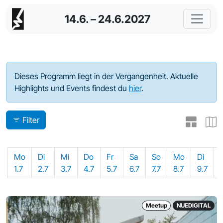
14.6. – 24.6.2027
Programm - 2024
Dieses Programm liegt in der Vergangenheit. Aktuelle
Highlights und Events findest du
hier
.
Filter
Mo
Di
Mi
Do
Fr
Sa
So
Mo
Di
1.7
2.7
3.7
4.7
5.7
6.7
7.7
8.7
9.7
Meetup
NUEDIGITAL