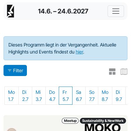
14.6. – 24.6.2027
Programm - 2024
Dieses Programm liegt in der Vergangenheit. Aktuelle
Highlights und Events findest du
hier
.
Filter
Mo
Di
Mi
Do
Fr
Sa
So
Mo
Di
1.7
2.7
3.7
4.7
5.7
6.7
7.7
8.7
9.7
Meetup
Sustainability & NewWork