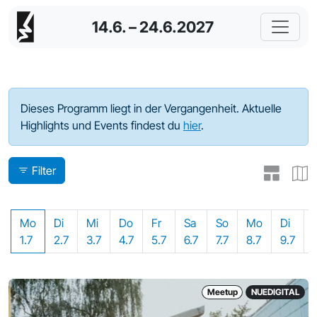
14.6. – 24.6.2027
Programm - 2024
Dieses Programm liegt in der Vergangenheit. Aktuelle
Highlights und Events findest du
hier
.
Filter
Mo
Di
Mi
Do
Fr
Sa
So
Mo
Di
1.7
2.7
3.7
4.7
5.7
6.7
7.7
8.7
9.7
Meetup
NUEDIGITAL