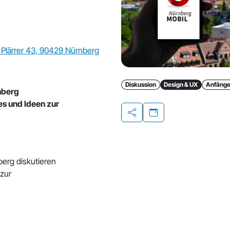
Plärrer 43, 90429 Nürnberg
Diskussion
Design & UX
Anfänge
nberg
es und Ideen zur
Teilen
erg diskutieren
 zur