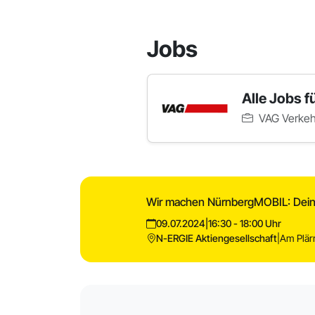
Jobs
Alle Jobs f
VAG Verkehr
Wir machen NürnbergMOBIL: Deine
09.07.2024
|
16:30 - 18:00 Uhr
N-ERGIE Aktiengesellschaft
|
Am Plär