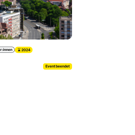
r:innen
2024
Event beendet