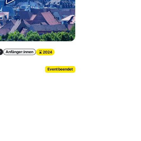
y
Anfänger:innen
2024
Event beendet