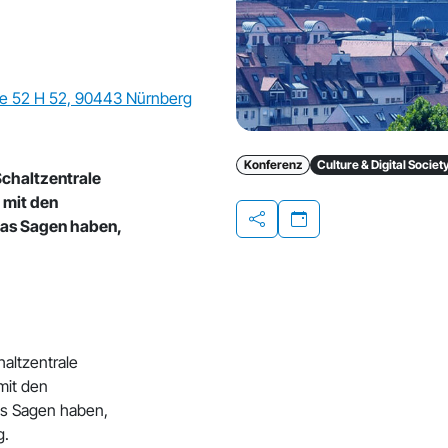
e 52 H 52, 90443 Nürnberg
Konferenz
Culture & Digital Societ
 Schaltzentrale
 mit den
das Sagen haben,
Teilen
haltzentrale
mit den
as Sagen haben,
g.