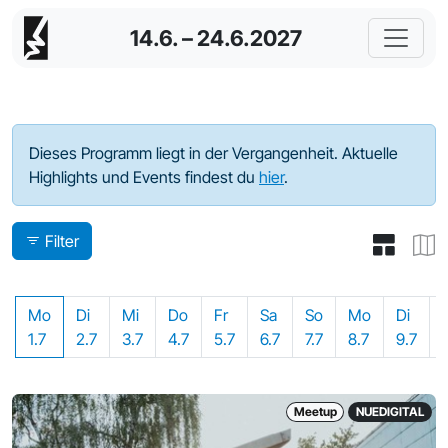
14.6. – 24.6.2027
Programm - 2024
Dieses Programm liegt in der Vergangenheit. Aktuelle
Highlights und Events findest du
hier
.
Filter
Mo
Di
Mi
Do
Fr
Sa
So
Mo
Di
1.7
2.7
3.7
4.7
5.7
6.7
7.7
8.7
9.7
Meetup
NUEDIGITAL