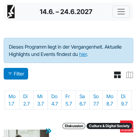
14.6. – 24.6.2027
Programm - 2024
Dieses Programm liegt in der Vergangenheit. Aktuelle
Highlights und Events findest du
hier
.
Filter
Mo
Di
Mi
Do
Fr
Sa
So
Mo
Di
1.7
2.7
3.7
4.7
5.7
6.7
7.7
8.7
9.7
Diskussion
Culture & Digital Society