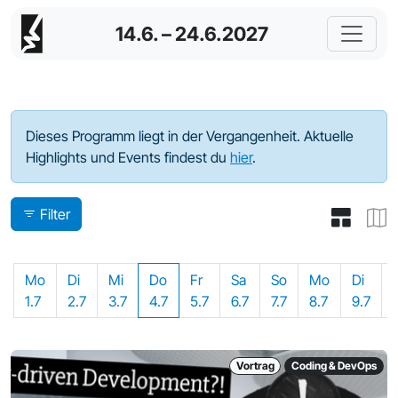
14.6. – 24.6.2027
Programm - 2024
Dieses Programm liegt in der Vergangenheit. Aktuelle
Highlights und Events findest du
hier
.
Filter
Mo
Di
Mi
Do
Fr
Sa
So
Mo
Di
1.7
2.7
3.7
4.7
5.7
6.7
7.7
8.7
9.7
Vortrag
Coding & DevOps