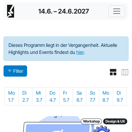
14.6. – 24.6.2027
Programm - 2024
Dieses Programm liegt in der Vergangenheit. Aktuelle
Highlights und Events findest du
hier
.
Filter
Mo
Di
Mi
Do
Fr
Sa
So
Mo
Di
1.7
2.7
3.7
4.7
5.7
6.7
7.7
8.7
9.7
Workshop
Design & UX