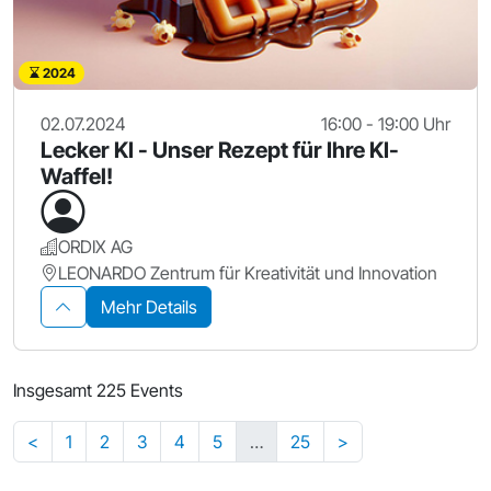
2024
02.07.2024
16:00 - 19:00 Uhr
Lecker KI - Unser Rezept für Ihre KI-
Waffel!
ORDIX AG
LEONARDO Zentrum für Kreativität und Innovation
Mehr Details
Insgesamt 225 Events
<
1
2
3
4
5
…
25
>