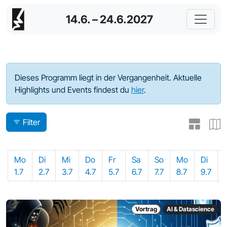
14.6. – 24.6.2027
Programm - 2024
Dieses Programm liegt in der Vergangenheit. Aktuelle
Highlights und Events findest du
hier
.
Filter
Mo
Di
Mi
Do
Fr
Sa
So
Mo
Di
1.7
2.7
3.7
4.7
5.7
6.7
7.7
8.7
9.7
Vortrag
AI & Datascience