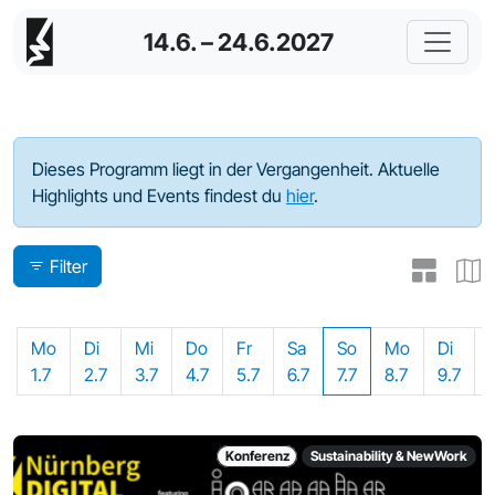
14.6. – 24.6.2027
Programm - 2024
Dieses Programm liegt in der Vergangenheit. Aktuelle
Highlights und Events findest du
hier
.
Filter
Mo
Di
Mi
Do
Fr
Sa
So
Mo
Di
1.7
2.7
3.7
4.7
5.7
6.7
7.7
8.7
9.7
Konferenz
Sustainability & NewWork