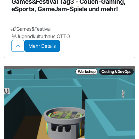
Games&Festival Tag3 - Couch-Gaming,
eSports, GameJam-Spiele und mehr!
Games&Festival
Jugendkulturhaus OTTO
Mehr Details
Workshop
Coding & DevOps