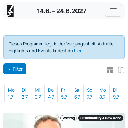
14.6. – 24.6.2027
Programm - 2024
Dieses Programm liegt in der Vergangenheit. Aktuelle
Highlights und Events findest du
hier
.
Filter
Mo
Di
Mi
Do
Fr
Sa
So
Mo
Di
1.7
2.7
3.7
4.7
5.7
6.7
7.7
8.7
9.7
Vortrag
Sustainability & NewWork