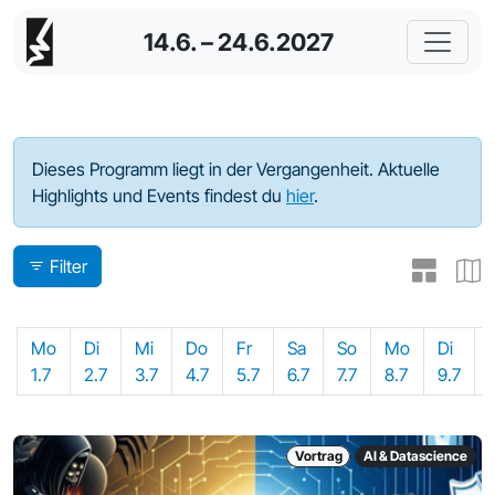
14.6. – 24.6.2027
Programm - 2024
Dieses Programm liegt in der Vergangenheit. Aktuelle
Highlights und Events findest du
hier
.
Filter
Mo
Di
Mi
Do
Fr
Sa
So
Mo
Di
1.7
2.7
3.7
4.7
5.7
6.7
7.7
8.7
9.7
Vortrag
AI & Datascience