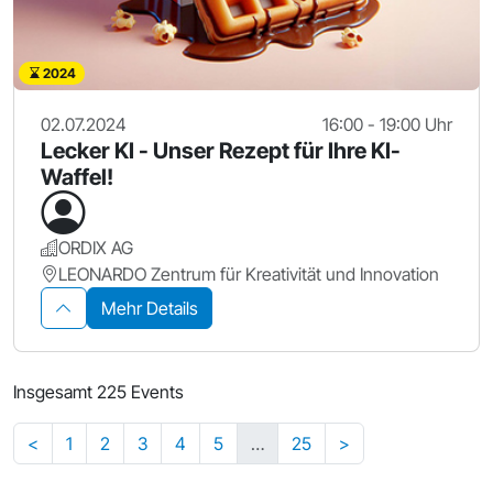
2024
02.07.2024
16:00 - 19:00 Uhr
Lecker KI - Unser Rezept für Ihre KI-
Waffel!
ORDIX AG
LEONARDO Zentrum für Kreativität und Innovation
Mehr Details
Insgesamt 225 Events
<
1
2
3
4
5
…
25
>