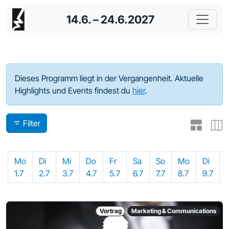
14.6. – 24.6.2027
Programm - 2024
Dieses Programm liegt in der Vergangenheit. Aktuelle
Highlights und Events findest du
hier
.
Filter
Mo
Di
Mi
Do
Fr
Sa
So
Mo
Di
1.7
2.7
3.7
4.7
5.7
6.7
7.7
8.7
9.7
Vortrag
Marketing & Communications