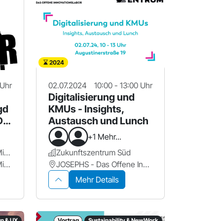
2024
 Uhr
02.07.2024
10:00 - 13:00 Uhr
Digitalisierung und
gd
KMUs - Insights,
Dir
Austausch und Lunch
+1 Mehr...
Handwerkskammer für Mittelfanken
Zukunftszentrum Süd
Handwerkskammer für Mittelfranken
JOSEPHS - Das Offene Innovationslabor
Mehr Details
gn & UX
Vortrag
Sustainability & NewWork