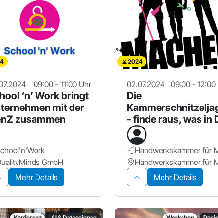
4
2024
07.2024
09:00 - 11:00 Uhr
02.07.2024
09:00 - 12:00
hool ‘n’ Work bringt
Die
ternehmen mit der
Kammerschnitzelja
enZ zusammen
- finde raus, was in 
steckt
chool'n'Work
QualityMinds GmbH
Mehr Details
Mehr Details
Konferenz
AI & Datascience
Workshop
Desi