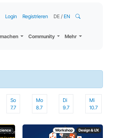
Login
Registrieren
DE
/
EN
tmachen
Community
Mehr
So
Mo
Di
Mi
7.7
8.7
9.7
10.7
science
Workshop
Design & UX