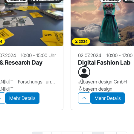
4
2024
07.2024
10:00 - 15:00 Uhr
02.07.2024
10:00 - 17:00
 & Research Day
Digital Fashion Lab
AN[ki]T - Forschungs- und Transferzentrum für Künstliche Intelligenz, Hochschule Ansbach
bayern design GmbH
N[ki]T
bayern design
Mehr Details
Mehr Details