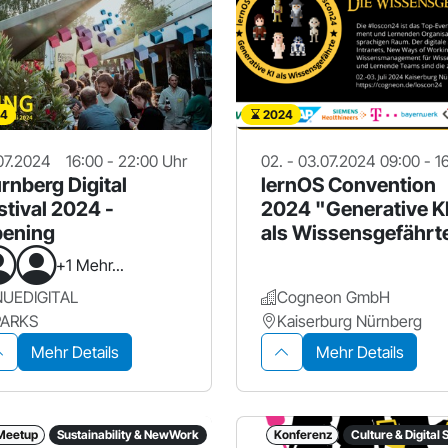
4
2024
07.2024
16:00 - 22:00 Uhr
02. - 03.07.2024
09:00 - 1
rnberg Digital
lernOS Convention
stival 2024 -
2024 "Generative K
ening
als Wissensgefährt
+1 Mehr...
NUEDIGITAL
Cogneon GmbH
PARKS
Kaiserburg Nürnberg
Mehr Details
Mehr Details
Meetup
Sustainability & NewWork
Konferenz
Culture & Digital 