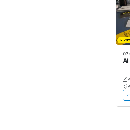
202
02.
AI
A