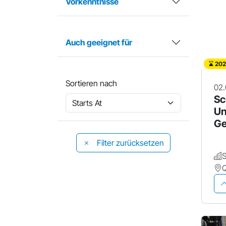
Vorkenntnisse
Auch geeignet für
202
Sortieren nach
02.
Sc
Un
G
Filter zurücksetzen
S