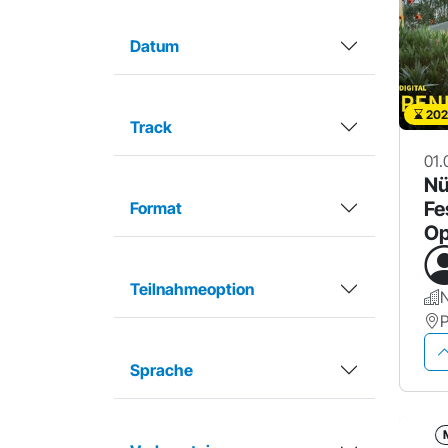
Datum
202
Track
01.
Nü
Fe
Format
Op
Teilnahmeoption
Sprache