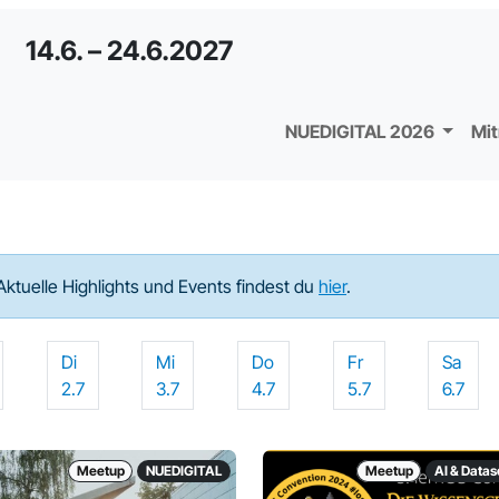
14.6. – 24.6.2027
NUEDIGITAL 2026
Mi
Aktuelle Highlights und Events findest du
hier
.
Di
Mi
Do
Fr
Sa
2.7
3.7
4.7
5.7
6.7
Meetup
NUEDIGITAL
Meetup
AI & Data