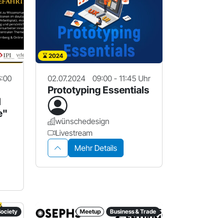
2024
6:00
02.07.2024
09:00 - 11:45 Uhr
Prototyping Essentials
I
e"
wünschedesign
Livestream
Mehr Details
Society
Meetup
Business & Trade