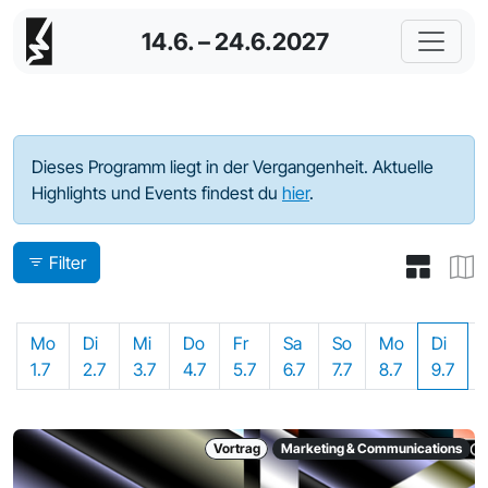
14.6. – 24.6.2027
Programm - 2024
Dieses Programm liegt in der Vergangenheit. Aktuelle
Highlights und Events findest du
hier
.
Filter
Mo
Di
Mi
Do
Fr
Sa
So
Mo
Di
1.7
2.7
3.7
4.7
5.7
6.7
7.7
8.7
9.7
Vortrag
Marketing & Communications