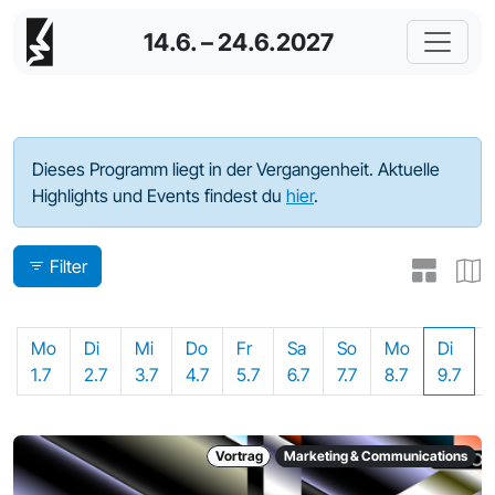
14.6. – 24.6.2027
Programm - 2024
Dieses Programm liegt in der Vergangenheit. Aktuelle
Highlights und Events findest du
hier
.
Filter
Mo
Di
Mi
Do
Fr
Sa
So
Mo
Di
1.7
2.7
3.7
4.7
5.7
6.7
7.7
8.7
9.7
Vortrag
Marketing & Communications