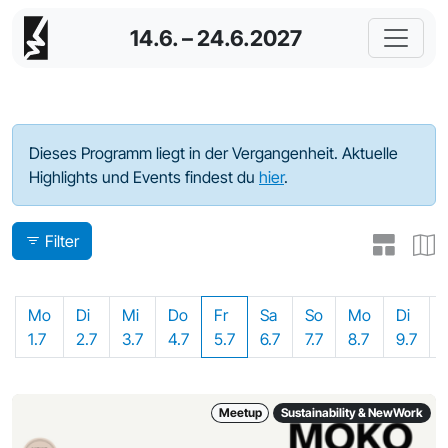
14.6. – 24.6.2027
Programm - 2024
Dieses Programm liegt in der Vergangenheit. Aktuelle
Highlights und Events findest du
hier
.
Filter
Mo
Di
Mi
Do
Fr
Sa
So
Mo
Di
1.7
2.7
3.7
4.7
5.7
6.7
7.7
8.7
9.7
Meetup
Sustainability & NewWork